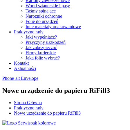
Kartony zawieszeniowe
Worki sztauerskie i pasy
Taśmy spinające
Narożniki ochronne
Folie do urządzeń
Inne materiały opakowaniowe
Praktyczne rady
Jaki wypełniacz?
Przyczyny uszkodzeń
Jak zabezpieczać
Firmy kurierskie
Jaką folię wybrać?
Kontakt
Aktualności
Phone-alt
Envelope
Nowe urządzenie do papieru RiFill3
Strona Główna
Praktyczne rady
Nowe urządzenie do papieru RiFill3