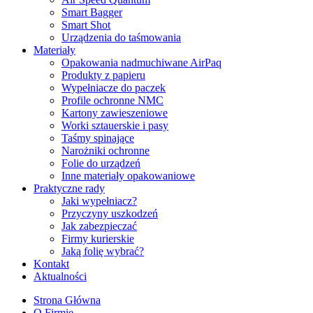
Smart Bagger
Smart Shot
Urządzenia do taśmowania
Materiały
Opakowania nadmuchiwane AirPaq
Produkty z papieru
Wypełniacze do paczek
Profile ochronne NMC
Kartony zawieszeniowe
Worki sztauerskie i pasy
Taśmy spinające
Narożniki ochronne
Folie do urządzeń
Inne materiały opakowaniowe
Praktyczne rady
Jaki wypełniacz?
Przyczyny uszkodzeń
Jak zabezpieczać
Firmy kurierskie
Jaką folię wybrać?
Kontakt
Aktualności
Strona Główna
O Firmie