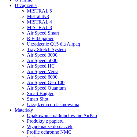
Urządzenia
MISTRAL 5
Mistral 4v3
MISTRAL 4
MISTRAL 3
Air Speed Smart
RiFill3 papier
Urządzenie Q15 dla Airpaq
Tray Stretch System
Air Speed 3000
Air Speed 5000
Air Speed HC
Air Speed Versa
Air Speed 6000
Air Speed Geo 100
Air Speed Quantum
Smart Bagger
Smart Shot
Urządzenia do taśmowania
Materiały
Opakowania nadmuchiwane AirPaq
Produkty z papieru
Wypełniacze do paczek
Profile ochronne NMC