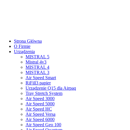
Strona Główna
O Firmie
Urządzenia
MISTRAL 5
Mistral 4v3
MISTRAL 4
MISTRAL 3
Air Speed Smart
RiFill3 papier
Urządzenie Q15 dla Airpaq
Tray Stretch System
Air Speed 3000
Air Speed 5000
Air Speed HC
Air Speed Versa
Air Speed 6000
Air Speed Geo 100
Air Speed Quantum